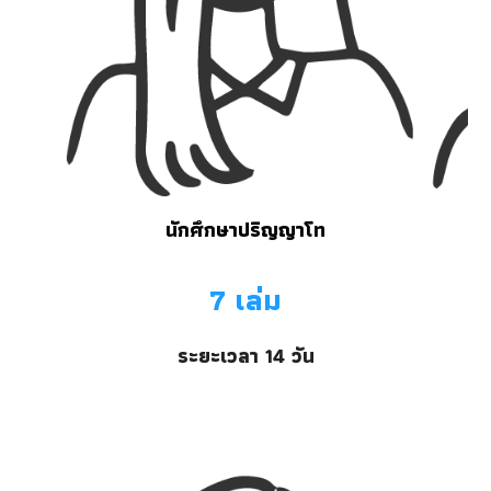
นักศึกษาปริญญา
โท
7
เล่ม
ระยะเวลา
14
วัน